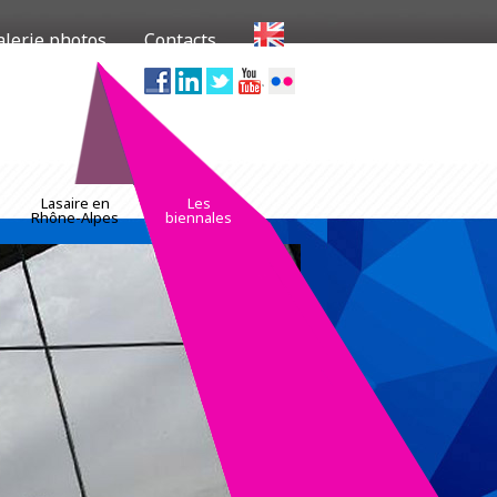
alerie photos
Contacts
.com/33
Lasaire en
Les
Rhône-Alpes
biennales