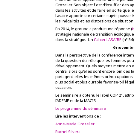
Grozelier. Son objectif est d'insuffler des 
dans les activités et de faire en sorte que l
Lasaire apporte sur certains sujets puisse 
les inégalités et les distorsions de situati
En 2014, le groupe a produit une réponse (
stratégie nationale de transition écologique
dans la stratégie. Un
Cahier LASAIRE
(n° 54
6 novembre
Dans la perspective de la conférence internat
de la question du rôle que les femmes po
développement. Quels moyens mettre en œuvr
central alors qu’elles sont encore loin des
partagent-elles les mêmes préoccupations
plus social et plus durable favorise-t-il l’é
occasion.
Le séminaire a obtenu le label COP 21, attri
l’ADEME et de la MACIF.
Le programme du séminaire
Lire les interventions de :
Anne-Marie Grozelier
Rachel Silvera