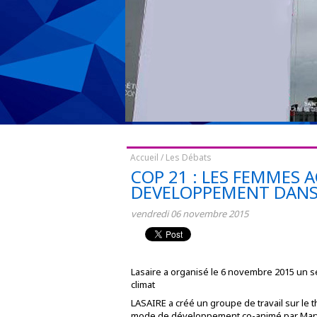
Accueil
/
Les Débats
COP 21 : LES FEMMES 
DEVELOPPEMENT DANS 
vendredi
06
novembre
2015
Lasaire a organisé le 6 novembre 2015 un sé
climat
LASAIRE a créé un groupe de travail sur le
mode de développement co-animé par Mar