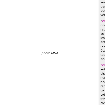
sur
des
qu
vér
l
'i
no
rep
au
les
ent
res
éc
photo MNA
t
Ann
l'i
ant
ch
nu
néc
rep
con
cré
tra
con