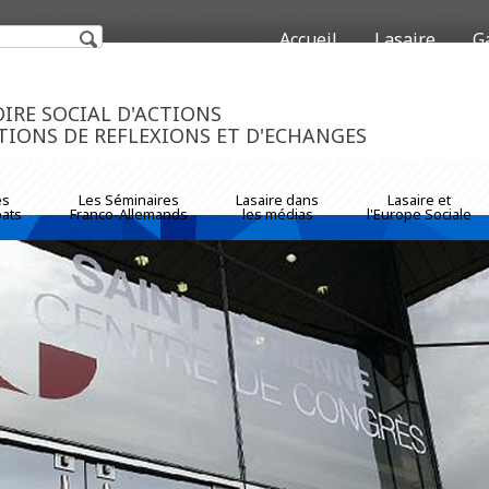
Accueil
Lasaire
G
https://www.traditionrolex
IRE SOCIAL D'ACTIONS
TIONS DE REFLEXIONS ET D'ECHANGES
es
Les Séminaires
Lasaire dans
Lasaire et
ats
Franco-Allemands
les médias
l'Europe Sociale