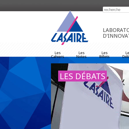
https://www.traditionrolex.com/33
LABORATO
D'INNOVA
Les
Les
Les
L
Cahiers
Notes
Billets
Déb
LES DÉBATS