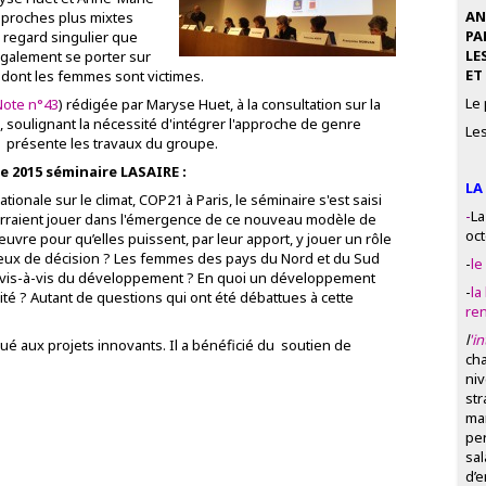
AN
approches plus mixtes
PA
e regard singulier que
LE
également se porter sur
ET
on dont les femmes sont victimes.
Le
Note n°43
) rédigée par Maryse Huet, à la consultation sur la
, soulignant la nécessité d'intégrer l'approche de genre
Les
) présente les travaux du groupe.
 2015 séminaire LASAIRE :
LA
ionale sur le climat, COP21 à Paris, le séminaire s'est saisi
-
La
urraient jouer dans l'émergence de ce nouveau modèle de
oct
e pour qu’elles puissent, par leur apport, y jouer un rôle
 lieux de décision ? Les femmes des pays du Nord et du Sud
-
le
 vis-à-vis du développement ? En quoi un développement
-
la
galité ? Autant de questions qui ont été débattues à cette
ren
l
'i
bué aux projets innovants. Il a bénéficié du soutien de
cha
niv
str
man
pe
sal
d’e