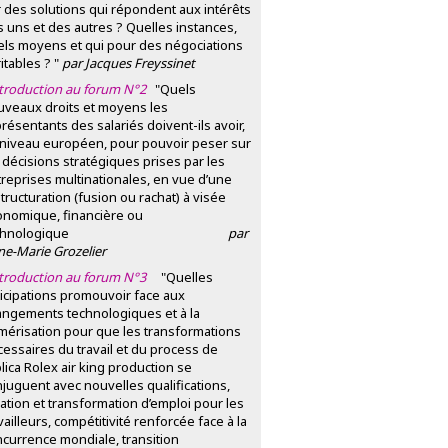
 des solutions qui répondent aux intérêts
 uns et des autres ? Quelles instances,
els moyens et qui pour des négociations
itables ? "
par Jacques Freyssinet
ntroduction au forum N°2
"Quels
uveaux droits et moyens les
résentants des salariés doivent-ils avoir,
 niveau européen, pour pouvoir peser sur
 décisions stratégiques prises par les
reprises multinationales, en vue d’une
tructuration (fusion ou rachat) à visée
onomique, financière ou
echnologique
par
e-Marie Grozelier
ntroduction au forum N°3
"Quelles
icipations promouvoir face aux
angements technologiques et à la
mérisation pour que les transformations
essaires du travail et du process de
lica Rolex air king
production se
juguent avec nouvelles qualifications,
ation et transformation d’emploi pour les
vailleurs, compétitivité renforcée face à la
currence mondiale, transition