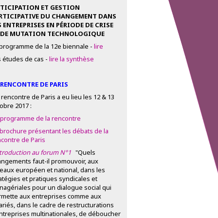
TICIPATION ET GESTION
RTICIPATIVE DU CHANGEMENT DANS
S ENTREPRISES EN PÉRIODE DE CRISE
 DE MUTATION TECHNOLOGIQUE
 programme de la 12e biennale -
lire
 études de cas -
lire la synthèse
 RENCONTRE DE PARIS
 rencontre de Paris a eu lieu les 12 & 13
obre 2017 :
 programme de la rencontre
 brochure présentant les débats de la
contre de Paris
ntroduction au forum N°1
"Quels
ngements faut-il promouvoir, aux
eaux européen et national, dans les
atégies et pratiques syndicales et
agériales pour un dialogue social qui
rmette aux entreprises comme aux
ariés, dans le cadre de restructurations
ntreprises multinationales, de déboucher