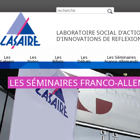
https://www.traditionrolex.com/33
LABORATOIRE SOCIAL D'ACTI
D'INNOVATIONS DE REFLEXIO
Les
Les
Les
Les
Les Séminaires
Cahiers
Notes
Billets
Débats
Franco-Allemands
LES SÉMINAIRES FRANCO-ALL