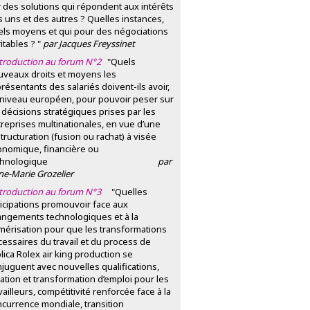
 des solutions qui répondent aux intérêts
 uns et des autres ? Quelles instances,
els moyens et qui pour des négociations
itables ? "
par Jacques Freyssinet
ntroduction au forum N°2
"Quels
uveaux droits et moyens les
résentants des salariés doivent-ils avoir,
 niveau européen, pour pouvoir peser sur
 décisions stratégiques prises par les
reprises multinationales, en vue d’une
tructuration (fusion ou rachat) à visée
onomique, financière ou
echnologique
par
e-Marie Grozelier
ntroduction au forum N°3
"Quelles
icipations promouvoir face aux
angements technologiques et à la
mérisation pour que les transformations
essaires du travail et du process de
lica Rolex air king
production se
juguent avec nouvelles qualifications,
ation et transformation d’emploi pour les
vailleurs, compétitivité renforcée face à la
currence mondiale, transition