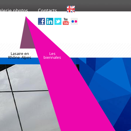
alerie photos
Contacts
.com/33
Lasaire en
Les
Rhône-Alpes
biennales