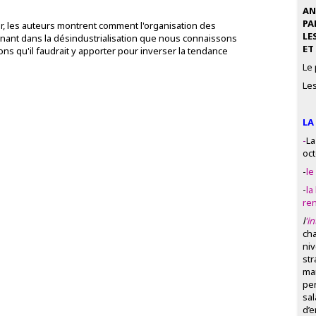
AN
PA
, les auteurs montrent comment l'organisation des
LE
inant dans la désindustrialisation que nous connaissons
ET
ions qu'il faudrait y apporter pour inverser la tendance
Le
Les
LA
-
La
oct
-
le
-
la
ren
l
'i
cha
niv
str
man
pe
sal
d’e