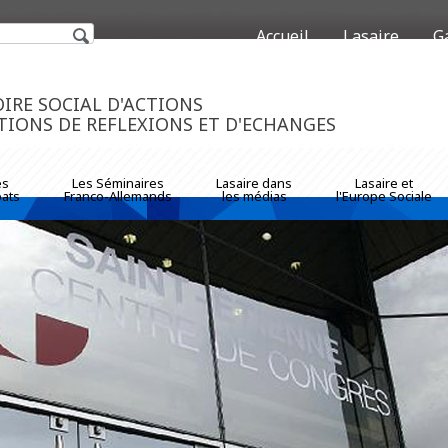
Accueil
Lasaire
G
https://www.traditionrolex
IRE SOCIAL D'ACTIONS
TIONS DE REFLEXIONS ET D'ECHANGES
es
Les Séminaires
Lasaire dans
Lasaire et
ats
Franco-Allemands
les médias
l'Europe Sociale