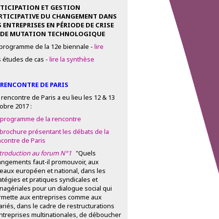
TICIPATION ET GESTION
RTICIPATIVE DU CHANGEMENT DANS
S ENTREPRISES EN PÉRIODE DE CRISE
 DE MUTATION TECHNOLOGIQUE
 programme de la 12e biennale -
lire
 études de cas -
lire la synthèse
 RENCONTRE DE PARIS
 rencontre de Paris a eu lieu les 12 & 13
obre 2017 :
 programme de la rencontre
 brochure présentant les débats de la
contre de Paris
ntroduction au forum N°1
"Quels
ngements faut-il promouvoir, aux
eaux européen et national, dans les
atégies et pratiques syndicales et
agériales pour un dialogue social qui
rmette aux entreprises comme aux
ariés, dans le cadre de restructurations
ntreprises multinationales, de déboucher