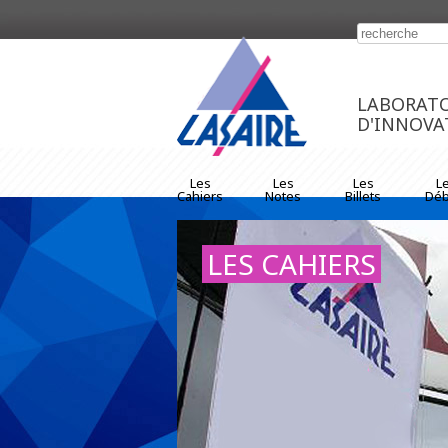
https://www.traditionrolex.com/33
LABORATO
D'INNOVA
Les
Les
Les
L
Cahiers
Notes
Billets
Déb
LES CAHIERS