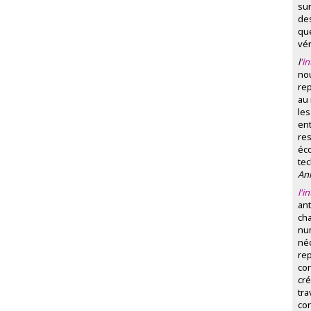
sur
des
qu
vér
l
'i
no
rep
au
les
ent
res
éc
t
Ann
l'i
ant
ch
nu
néc
rep
con
cré
tra
con