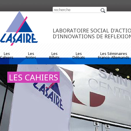
https://www.traditionrolex.com/33
LABORATOIRE SOCIAL D'ACTI
D'INNOVATIONS DE REFLEXIO
Les
Les
Les
Les
Les Séminaires
Cahiers
Notes
Billets
Débats
Franco-Allemands
LES CAHIERS