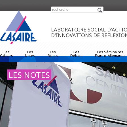
https://www.traditionrolex.com/33
LABORATOIRE SOCIAL D'ACTI
D'INNOVATIONS DE REFLEXIO
Les
Les
Les
Les
Les Séminaires
Cahiers
Notes
Billets
Débats
Franco-Allemands
LES NOTES