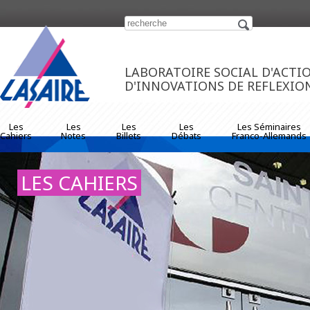
https://www.traditionrolex.com/33
LABORATOIRE SOCIAL D'ACTI
D'INNOVATIONS DE REFLEXIO
Les
Les
Les
Les
Les Séminaires
Cahiers
Notes
Billets
Débats
Franco-Allemands
LES CAHIERS