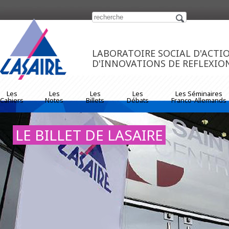
https://www.traditionrolex.com/33
LABORATOIRE SOCIAL D'ACTI
D'INNOVATIONS DE REFLEXIO
Les
Les
Les
Les
Les Séminaires
Cahiers
Notes
Billets
Débats
Franco-Allemands
LE BILLET DE LASAIRE