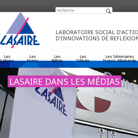
https://www.traditionrolex.com/33
LABORATOIRE SOCIAL D'ACTI
D'INNOVATIONS DE REFLEXIO
Les
Les
Les
Les
Les Séminaires
Cahiers
Notes
Billets
Débats
Franco-Allemands
LASAIRE DANS LES MÉDIAS